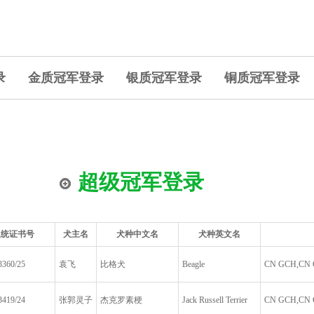
录
金质冠军登录
银质冠军登录
铜质冠军登录
超级冠军登录
血统证书号
犬主名
犬种中文名
犬种英文名
360/25
袁飞
比格犬
Beagle
CN GCH,CN CH
419/24
张郭灵子
杰克罗素梗
Jack Russell Terrier
CN GCH,CN C