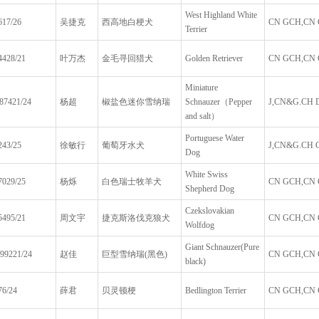
West Highland White
17/26
吴捷克
西高地白梗犬
CN GCH,CN 
Terrier
428/21
叶万杰
金毛寻回猎犬
Golden Retriever
CN GCH,CN C
Miniature
7421/24
杨超
椒盐色迷你雪纳瑞
Schnauzer（Pepper
J,CN&G.CH 
and salt）
Portuguese Water
43/25
徐敏行
葡萄牙水犬
J,CN&G.CH 
Dog
White Swiss
029/25
杨烁
白色瑞士牧羊犬
CN GCH,CN
Shepherd Dog
Czekslovakian
495/21
周文宇
捷克斯洛伐克狼犬
CN GCH,CN C
Wolfdog
Giant Schnauzer(Pure
99221/24
赵佳
巨型雪纳瑞(黑色)
CN GCH,CN C
black)
6/24
薛君
贝灵顿梗
Bedlington Terrier
CN GCH,CN CH