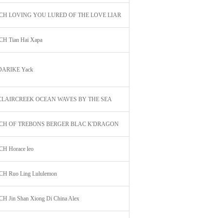
CH LOVING YOU LURED OF THE LOVE LIAR
H Tian Hai Xapa
DARIKE Yack
CLAIRCREEK OCEAN WAVES BY THE SEA
 CH OF TREBONS BERGER BLAC K'DRAGON
H Horace leo
H Ruo Ling Lululemon
 Jin Shan Xiong Di China Alex