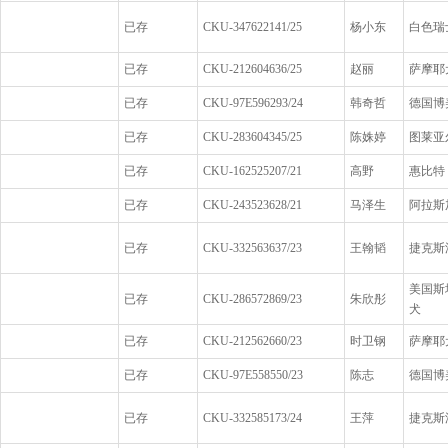
已存
CKU-347622141/25
杨小东
白色瑞
已存
CKU-212604636/25
赵丽
萨摩耶
已存
CKU-97E596293/24
韩奇哲
德国博
已存
CKU-283604345/25
陈姝婷
图莱亚
已存
CKU-162525207/21
高野
惠比特
已存
CKU-243523628/21
马泽生
阿拉斯
已存
CKU-332563637/23
王翰韬
捷克斯
美国斯
已存
CKU-286572869/23
朱欣彤
犬
已存
CKU-212562660/23
时卫钢
萨摩耶
已存
CKU-97E558550/23
陈志
德国博
已存
CKU-332585173/24
王萍
捷克斯