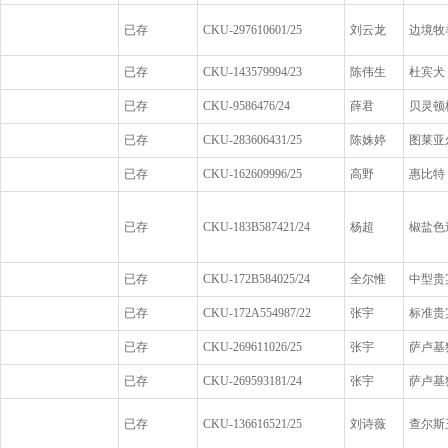
已存
CKU-297610601/25
刘云龙
边境牧
已存
CKU-143579994/23
陈伟生
杜宾犬
已存
CKU-9586476/24
薛君
贝灵顿
已存
CKU-283606431/25
陈姝婷
图莱亚
已存
CKU-162609996/25
高野
惠比特
已存
CKU-183B587421/24
杨超
椒盐色
已存
CKU-172B584025/24
全尔惟
中型贵
已存
CKU-172A554987/22
张宇
标准贵
已存
CKU-269611026/25
张宇
萨卢基
已存
CKU-269593181/24
张宇
萨卢基
已存
CKU-136616521/25
刘诗薇
查尔斯