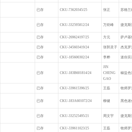
已存
CKU-73620345/25
张正
苏格兰
已存
CKU-332595812/24
万炬峰
捷克斯
已存
CKU-269624197/25
方元
萨卢基
已存
CKU-345603419/24
张郭灵子
杰克罗
已存
CKU-185600302/24
李桦
迷你宾
JIN
已存
CKU-183B601814/24
CHENG
椒盐色
GAO
已存
CKU-339615396/25
王磊
牧师罗
已存
CKU-183A601072/24
柳健
黑色迷
已存
CKU-332525495/21
周文宇
捷克斯
已存
CKU-339611023/25
王磊
牧师罗