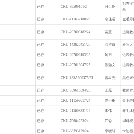
彭布罗
已存
CKU-39599151/24
时卫钢
基
已存
CKU-111632180/26
余佳诺
金毛寻
已存
CKU-297603182/24
吴慧
边境牧
已存
CKU-143626451/26
邓祺群
杜宾犬
已存
CKU-297606103/25
鲍东
边境牧
已存
CKU-297613047/25
张瀚文
边境牧
已存
CKU-183A609375/25
盖星光
黑色迷
已存
CKU-339615394/25
王磊
牧师罗
已存
CKU-111593017/24
陈丕框
金毛寻
已存
CKU-215603331/24
李伟
卷毛比
已存
CKU-70604223/24
江淼
湖畔梗
已存
CKU-38593179/24
李晓轩
卡迪根