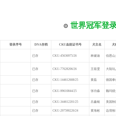
世界冠军登
登录序号
DNA存档
CKU血统证书号
犬主名
犬
已存
CKU-45636975/26
林健迪
伯恩山
已存
CKU-77628206/26
王筱雯
大陆玩
已存
CKU-144612608/25
黄磊
德国拳
已存
CKU-99610844/25
张功淼
魏玛猎
已存
CKU-344612201/25
吕鑫铭
美国秋
已存
CKU-297590226/24
黄海彬
边境牧