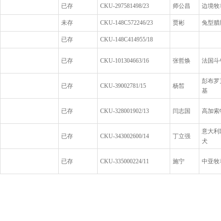
已存
CKU-297581498/23
师公昌
边境牧
未存
CKU-148C572246/23
贾彬
兔型腊
已存
CKU-148C414955/18
已存
CKU-101304663/16
张哲焕
法国斗
彭布罗
已存
CKU-39002781/15
杨皙
基
已存
CKU-328001902/13
闫志国
高加索
意大利
已存
CKU-343002600/14
丁立强
犬
已存
CKU-335000224/11
施宁
中亚牧